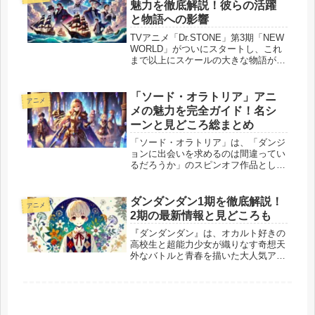
魅力を徹底解説！彼らの活躍
と物語への影響
TVアニメ「Dr.STONE」第3期「NEW
WORLD」がついにスタートし、これ
まで以上にスケールの大きな物語が展
開されています。新しい冒険の舞台は
広大な海と未知の土地であり、そこに
登場する新キャラクターたちがストー
「ソード・オラトリア」アニ
アニメ
リーをさらに魅力的なも...
メの魅力を完全ガイド！名シ
ーンと見どころ総まとめ
「ソード・オラトリア」は、「ダンジ
ョンに出会いを求めるのは間違ってい
るだろうか」のスピンオフ作品とし
て、アイズ・ヴァレンシュタインの視
点から語られる物語です。本編で描か
れた世界観をさらに深く掘り下げ、ロ
ダンダンダン1期を徹底解説！
アニメ
キ・ファミリアの冒険と日常を楽しむ
2期の最新情報と見どころも
こと...
『ダンダンダン』は、オカルト好きの
高校生と超能力少女が織りなす奇想天
外なバトルと青春を描いた大人気アニ
メです。2024年秋に放送された1期
は、独特のキャラクターと緻密なスト
ーリーで多くのファンを魅了しまし
た。ここでは、1期のストーリーや主
要...