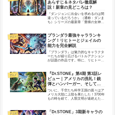
あらすじ＆ネタバレ徹底解
説！新章の見どころは？
『ダンジョンに出会いを求めるのは間
違っているだろうか』（通称：ダンま
ち）シリーズの最新章「豊穣の女神
編」は、多くのファンにとって待望の
展開です。物語は、主人公ベルが新た
な試練に挑む姿や、彼を支える仲間た
プランダラ最強キャラランキ
アニメ
ちとの絆が描かれ、ファンタジーとド
ング！リヒトーとジェイルの
ラマ...
能力を完全解説
『プランダラ』は魅力的なキャラクタ
ーたちが繰り広げるバトルアクション
が話題の作品です。特に、リヒトーや
ジェイルなど強さが際立つキャラクタ
ーが注目されています。 この記事で
は、プランダラの最強キャラクターを
『Dr.STONE』第4期 第3話レ
アニメ
ランキング形式でご紹介し、それぞれ
ビュー｜アメリカの洗礼！銃
の...
弾とハンバーガー、そして復
活液の鍵・コーンをめぐる戦
ついに、千空たち科学王国の面々はア
い
メリカ大陸に上陸を果たした！3700年
もの時を経て、人類文明が途絶えたこ
の地で彼らが求めるのは、復活液の鍵
となる「コーン」。しかし、その先に
待ち受けていたのは、荒れ果てた自然
「Dr.STONE」3期新キャラの
アニメ
だけではなかった。 千空たちを待...