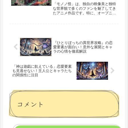
「モノノ怪」は、独自の映像美と独特
な世界観で多くのファンを魅了してき
たアニメ作品です。特に、オープニン
グ（OP）とプロモーションビデオ
（PV）は、その美しさと演出の工夫
により高い評価を受けています。 本
記事では、アニメ「モノノ怪」のOP
とP...
『ひとりぼっちの異世界攻略』の恋
愛要素が面白い！意外な展開とキャ
ラの心情を徹底解説
「神は遊戯に飢えている」恋愛要素
も見逃せない！主人公とキャラたち
の関係性に注目
コメント