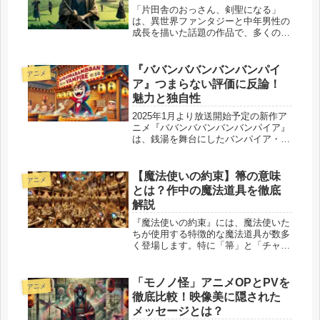
「片田舎のおっさん、剣聖になる」
は、異世界ファンタジーと中年男性の
成長を描いた話題の作品で、多くの読
者から高い支持を集めています。その
コミカライズ版の最新刊、つまり第8
巻の発売日を待ち望んでいるファンは
『ババンババンバンバンパイ
アニメ
少なくありません。2025年3月27日...
ア』つまらない評価に反論！
魅力と独自性
2025年1月より放送開始予定の新作ア
ニメ『ババンババンバンバンパイア』
は、銭湯を舞台にしたバンパイア・コ
メディ作品です。一部で「つまらな
い」との声も聞かれますが、そのユニ
ークな設定やキャラクターの個性、笑
【魔法使いの約束】箒の意味
アニメ
いと感動が入り混じる物語は、多く
とは？作中の魔法道具を徹底
の...
解説
『魔法使いの約束』には、魔法使いた
ちが使用する特徴的な魔法道具が数多
く登場します。特に「箒」と「チャー
ム」は、物語の中で重要な役割を果た
しています。箒は魔法使いの移動手段
としてだけでなく、魔力の安定やキャ
「モノノ怪」アニメOPとPVを
アニメ
ラクターの個性表現にも深く関わって
徹底比較！映像美に隠された
い...
メッセージとは？