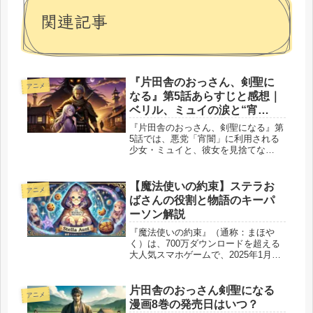
関連記事
『片田舎のおっさん、剣聖に
アニメ
なる』第5話あらすじと感想｜
ベリル、ミュイの涙と“宵
闇”に挑む父のような背中
『片田舎のおっさん、剣聖になる』第
5話では、悪党「宵闇」に利用される
少女・ミュイと、彼女を見捨てな
い“片田舎のおっさん”ベリルの優しさ
が描かれました。 家族を失った少女
が、生きるために罪を背負う――そん
【魔法使いの約束】ステラお
アニメ
な苦しさの中に差し伸べられた手は、
ばさんの役割と物語のキーパ
誰よ...
ーソン解説
『魔法使いの約束』（通称：まほや
く）は、700万ダウンロードを超える
大人気スマホゲームで、2025年1月か
らのアニメ化も控えています。その物
語の中で、ステラおばさんはただの脇
役ではなく、物語の進行やキャラクタ
片田舎のおっさん剣聖になる
アニメ
ーの成長に影響を与える重要なキー...
漫画8巻の発売日はいつ？