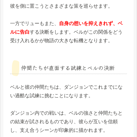
彼を側に置こうとさまざまな策を巡らせます。
一方でリューもまた、
自身の想いを抑えきれず、ベ
ルに告白
する決断をします。ベルがこの関係をどう
受け入れるかが物語の大きな転機となります。
仲間たちが直面する試練とベルの決断
ベルと彼の仲間たちは、ダンジョンでこれまでにな
い過酷な試練に挑むことになります。
ダンジョン内での戦いは、ベルの強さと仲間たちと
の結束が試されるものであり、彼らが互いを信頼
し、支え合うシーンが印象的に描かれます。