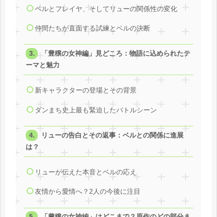
ベルとフレイヤ、そしてリューの関係性の変化
仲間たちが直面する試練とベルの決断
「豊穣の女神編」見どころ：物語に込められたテ
ーマと魅力
新キャラクターの登場とその背景
ダンまち史上最も緊迫したバトルシーン
リューの告白とその返事：ベルとの関係に進展
は？
リューが伝えた本音とベルの応え
友情から愛情へ？2人の今後に注目
「豊穣の女神編」はどこまで？原作のどの部分ま