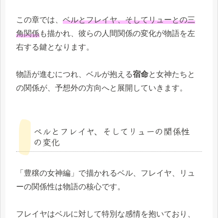
この章では、
ベルとフレイヤ、そしてリューとの三
角関係
も描かれ、彼らの人間関係の変化が物語を左
右する鍵となります。
物語が進むにつれ、ベルが抱える
宿命
と女神たちと
の関係が、予想外の方向へと展開していきます。
ベルとフレイヤ、そしてリューの関係性
の変化
「豊穣の女神編」で描かれるベル、フレイヤ、リュ
ーの関係性は物語の核心です。
フレイヤはベルに対して特別な感情を抱いており、