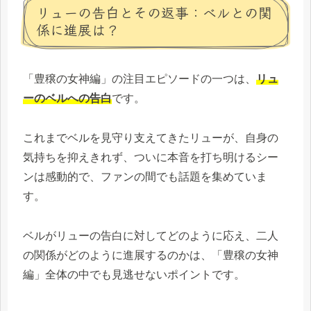
リューの告白とその返事：ベルとの関
係に進展は？
「豊穣の女神編」の注目エピソードの一つは、
リュ
ーのベルへの告白
です。
これまでベルを見守り支えてきたリューが、自身の
気持ちを抑えきれず、ついに本音を打ち明けるシー
ンは感動的で、ファンの間でも話題を集めていま
す。
ベルがリューの告白に対してどのように応え、二人
の関係がどのように進展するのかは、「豊穣の女神
編」全体の中でも見逃せないポイントです。