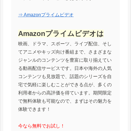
⇒ Amazonプライムビデオ
Amazonプライムビデオは
映画、ドラマ、スポーツ、ライブ配信、そし
てアニメやキッズ向け番組まで、さまざまな
ジャンルのコンテンツを豊富に取り揃えてい
る動画配信サービスです。日本や海外の人気
コンテンツも見放題で、話題のシリーズを自
宅で気軽に楽しむことができる点が、多くの
利用者からの高評価を得ています。期間限定
で無料体験も可能なので、まずはその魅力を
体験できます！
今なら無料でお試し！