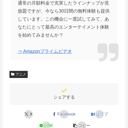
通常の月額料金で充実したラインナップが見
放題ですが、今なら30日間の無料体験も提供
しています。この機会に一度試してみて、あ
なたにとって最高のエンターテイメント体験
を始めてみませんか？
⇒ Amazonプライムビデオ
アニメ
シェアする
X
Facebook
はてブ
LINE
コピー