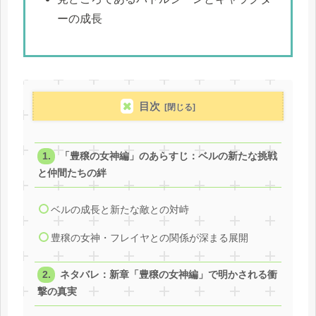
ーの成長
目次
「豊穣の女神編」のあらすじ：ベルの新たな挑戦
と仲間たちの絆
ベルの成長と新たな敵との対峙
豊穣の女神・フレイヤとの関係が深まる展開
ネタバレ：新章「豊穣の女神編」で明かされる衝
撃の真実