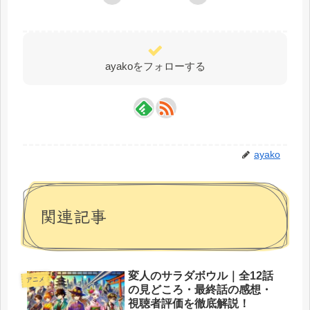
ayakoをフォローする
ayako
関連記事
変人のサラダボウル｜全12話
アニメ
の見どころ・最終話の感想・
視聴者評価を徹底解説！