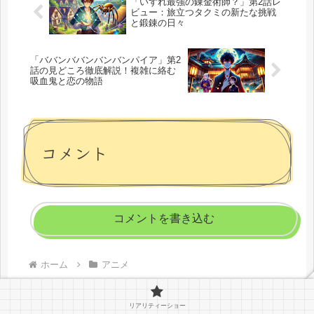
「いずれ最強の錬金術師？」第2話レ
ビュー：旅立つタクミの新たな挑戦
と鍛錬の日々
「ババンババンバンバンパイア」第2
話の見どころ徹底解説！複雑に絡む
吸血鬼と恋の物語
コメント
コメントを書き込む
ホーム
アニメ
リアリティーショー