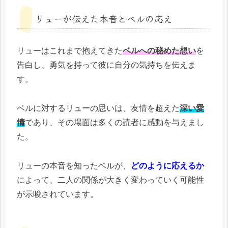
リューが伝えた本音とベルの応え
リューはこれまで抱えてきた
ベルへの秘めた想い
を
告白し、勇気を持って彼に自分の気持ちを伝えま
す。
ベルに対するリューの思いは、友情を超えた
深い愛
情
であり、その場面は多くの読者に感動を与えまし
た。
リューの本音を知ったベルが、
どのように応えるか
によって、二人の関係が大きく変わっていく可能性
が示唆されています。