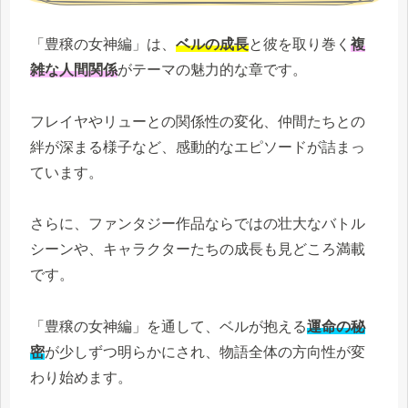
「豊穣の女神編」は、
ベルの成長
と彼を取り巻く
複
雑な人間関係
がテーマの魅力的な章です。
フレイヤやリューとの関係性の変化、仲間たちとの
絆が深まる様子など、感動的なエピソードが詰まっ
ています。
さらに、ファンタジー作品ならではの壮大なバトル
シーンや、キャラクターたちの成長も見どころ満載
です。
「豊穣の女神編」を通して、ベルが抱える
運命の秘
密
が少しずつ明らかにされ、物語全体の方向性が変
わり始めます。