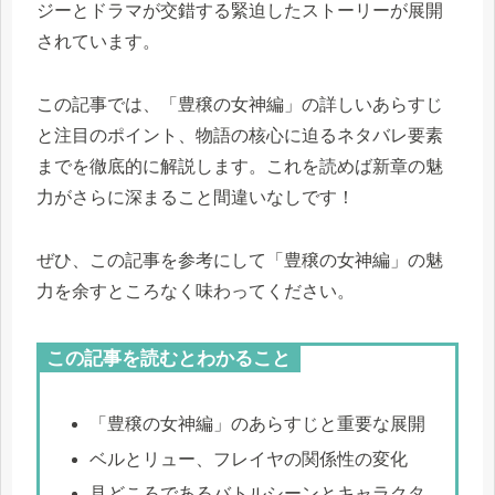
ジーとドラマが交錯する緊迫したストーリーが展開
されています。
この記事では、「豊穣の女神編」の詳しいあらすじ
と注目のポイント、物語の核心に迫るネタバレ要素
までを徹底的に解説します。これを読めば新章の魅
力がさらに深まること間違いなしです！
ぜひ、この記事を参考にして「豊穣の女神編」の魅
力を余すところなく味わってください。
この記事を読むとわかること
「豊穣の女神編」のあらすじと重要な展開
ベルとリュー、フレイヤの関係性の変化
見どころであるバトルシーンとキャラクタ