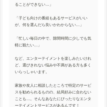
ることができない…」
「子ども向けの番組もあるサービスがいい
が、何を選んだら良いかわからない…」
「忙しい毎日の中で、隙間時間に少しでも気
軽に観たい…」
など、エンターテイメントを楽しみたいけれ
ど、選びきれない悩みや不満がある方も多く
いらっしゃいます。
家族や友人に相談したところで特定のサービ
スを勧められるものの、結局好みに合わない
ことも…。そんなあなたにぴったりなエンタ
ーテイメントサービスがあるんです！