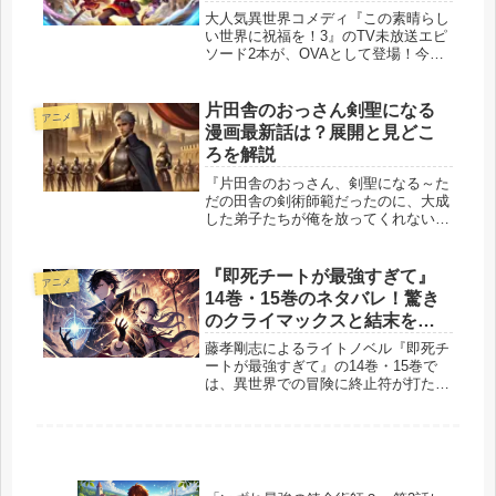
大人気異世界コメディ『この素晴らし
い世界に祝福を！3』のTV未放送エピ
ソード2本が、OVAとして登場！今回
のOVAは、『この素晴らしい世界に祝
福を！３ーBONUS STAGEー』と題
され、2025年3月14日（金）より全国
片田舎のおっさん剣聖になる
アニメ
の劇場で2週間限定...
漫画最新話は？展開と見どこ
ろを解説
『片田舎のおっさん、剣聖になる～た
だの田舎の剣術師範だったのに、大成
した弟子たちが俺を放ってくれない件
～』は、田舎で静かに暮らしていた中
年剣術師範・ベリルが、かつての弟子
たちの出世をきっかけに、再び剣の世
『即死チートが最強すぎて』
アニメ
界へと巻き込まれていく“おっさん成
14巻・15巻のネタバレ！驚き
り...
のクライマックスと結末を解
説
藤孝剛志によるライトノベル『即死チ
ートが最強すぎて』の14巻・15巻で
は、異世界での冒険に終止符が打た
れ、主人公の高遠夜霧が現代に帰還す
る物語が描かれます。 この最終章
で、夜霧と知千佳の物語がどのように
クライマックスを迎えるのか、そして
帰還...