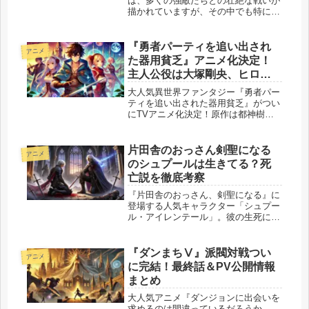
は、多くの強敵たちとの壮絶な戦いが
描かれていますが、その中でも特に読
者の心に残るのが「先代紅の王」で
す。彼はラスボスとして主人公たちの
前に立ちはだかり、その圧倒的な力で
『勇者パーティを追い出され
アニメ
物語をクライマックスへと導...
た器用貧乏』アニメ化決定！
主人公役は大塚剛央、ヒロイ
ン役に立花日菜
大人気異世界ファンタジー『勇者パー
ティを追い出された器用貧乏』がつい
にTVアニメ化決定！原作は都神樹氏
によるKラノベブックス（講談社）刊
行のライトノベルで、シリーズ累計発
行部数はすでに多くのファンに支持さ
片田舎のおっさん剣聖になる
アニメ
れています。 本作の主人公オルン・
のシュプールは生きてる？死
ド...
亡説を徹底考察
『片田舎のおっさん、剣聖になる』に
登場する人気キャラクター「シュプー
ル・アイレンテール」。彼の生死につ
いて、原作・コミカライズ・アニメな
ど複数のメディアでの描写が異なり、
読者の間で様々な憶測が飛び交ってい
『ダンまちⅤ』派閥対戦つい
アニメ
ます。ストーリー中では致命傷を負い
に完結！最終話＆PV公開情報
な...
まとめ
大人気アニメ『ダンジョンに出会いを
求めるのは間違っているだろうか