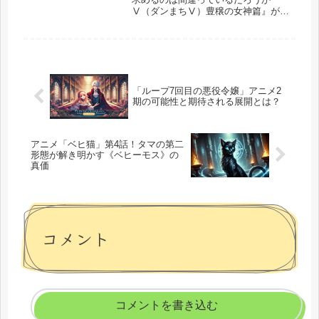
Ⅴ（ダンまちⅤ）豊穣の女神篇』が、
ついにクライマックスを迎えます。
「派閥対戦」編の最終決戦を描く最新
PVが公開され、ファンの間で大きな
話題となっています。最終話となる第
15話の...
「ループ7回目の悪役令嬢」アニメ2
期の可能性と期待される展開とは？
アニメ「ベヒ猫」第4話！タマの第二
形態が解き明かす《ベヒーモス》の
真価
コメント
コメントを書き込む