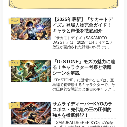
【2025年最新】『サカモトデ
アニメ
イズ』登場人物完全ガイド！
キャラと声優を徹底紹介
『サカモトデイズ（SAKAMOTO
DAYS）』は、2025年1月よりアニメ
放送が開始された話題の作品です。原
作は週刊少年ジャンプで連載中の鈴木
祐斗先生によるアクションコメディ
で、元・伝説の殺し屋が平和な日常を
「Dr.STONE」モズの魅力に迫
アニメ
守るために戦うストーリーが魅力...
る！キャラクター考察と活躍
シーンを解説
「Dr.STONE」に登場するモズは、宝
島編で初登場するキャラクターで、そ
の圧倒的な戦闘力と独自のキャラクタ
ー性で注目を集めています。モズは槍
術の達人でありながらも、仲間になる
かどうかを巡って物語の重要な局面で
サムライディーパーKYOのラ
アニメ
揺れ動く複雑な存在です。本記事...
スボス・先代紅の王の圧倒的
強さを徹底解説！
『SAMURAI DEEPER KYO』の物語