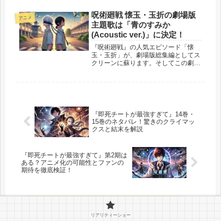
刊が発売されており、14巻は2024年
11月1日に発売されました。 そんな
呪術廻戦 懐玉・玉折の劇場版
アニメ
中、公式情報によると15巻...
主題歌は「青のすみか
(Acoustic ver.)」に決定！
『呪術廻戦』の人気エピソード「懐
玉・玉折」が、劇場版総集編としてス
クリーンに蘇ります。そしてこの劇場
版の主題歌として発表されたのが、キ
タニタツヤによる「青のすみか
(Acoustic ver.)」です。TVシリーズ第
2期でファンの心を打った...
『即死チートが最強すぎて』14巻・
15巻のネタバレ！驚きのクライマッ
クスと結末を解説
『即死チートが最強すぎて』第2期は
ある？アニメ化の可能性とファンの
期待を徹底検証！
コメント
リアリティーショー