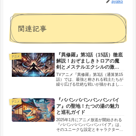
ayako
関連記事
『異修羅』第3話（15話）徹底
アニメ
解説！おぞましきトロアの魔
剣とメステルエクシルの激
戦！
TVアニメ『異修羅』第3話（通算第15
話）では、最強と称される戦士たちが
繰り広げる壮絶な戦いが描かれまし
た。特に注目すべきは、「おぞましき
トロア」と「窮知の箱のメステルエク
シル」という異質な2人の激突です。
『ババンババンバンバンパイ
アニメ
おぞましきトロアは、魔剣を狩る者...
ア』の聖地！たつの湯の魅力
と巡礼ガイド
2025年1月にアニメ放送が開始される
『ババンババンバンバンパイア』は、
そのユニークな設定とキャラクターで
早くも注目を集めています。物語の舞