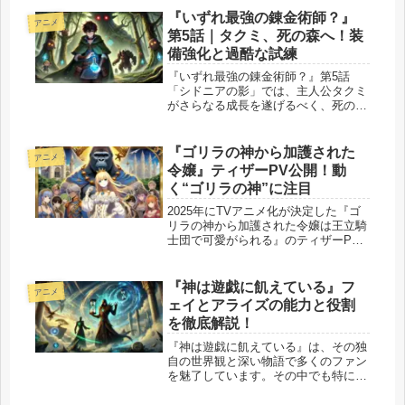
『いずれ最強の錬金術師？』
アニメ
第5話｜タクミ、死の森へ！装
備強化と過酷な試練
『いずれ最強の錬金術師？』第5話
「シドニアの影」では、主人公タクミ
がさらなる成長を遂げるべく、死の森
へと足を踏み入れます。彼の目的は、
より強力な装備を手に入れるための鉱
石の採掘。しかし、その道のりは決し
『ゴリラの神から加護された
アニメ
て平坦ではありません。死の森は強力
令嬢』ティザーPV公開！動
な魔...
く“ゴリラの神”に注目
2025年にTVアニメ化が決定した『ゴ
リラの神から加護された令嬢は王立騎
士団で可愛がられる』のティザーPV
が公開されました。本作は、シロヒ氏
による同名小説を原作とし、
KADOKAWAがアニメ化を手掛ける話
『神は遊戯に飢えている』フ
アニメ
題作です。16歳の誕生日に動物神か
ェイとアライズの能力と役割
ら...
を徹底解説！
『神は遊戯に飢えている』は、その独
自の世界観と深い物語で多くのファン
を魅了しています。その中でも特に注
目されるのが、物語の鍵を握るキャラ
クター、フェイとアライズの存在で