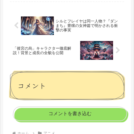
された空間の中で、人々の「恐れ」と
「執念」が生み出したモノノ怪と対...
シルとフレイヤは同一人物？『ダン
まち』豊穣の女神篇で明かされる衝
撃の事実
「後宮の烏」キャラクター徹底解
説！背景と成長の全貌を公開
コメント
コメントを書き込む
ホーム
アニメ