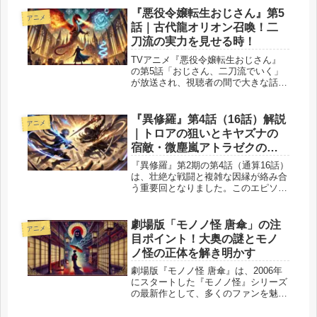
す。彼らの能力や役割がどのように物
『悪役令嬢転生おじさん』第5
アニメ
語に影響を与えるのか、そしてその背
話｜古代龍オリオン召喚！二
景に...
刀流の実力を見せる時！
TVアニメ『悪役令嬢転生おじさん』
の第5話「おじさん、二刀流でいく」
が放送され、視聴者の間で大きな話題
となっています。 本エピソードで
は、グレイス＝憲三郎が従魔（ビース
ト）として古代龍（エンシェントドラ
『異修羅』第4話（16話）解説
アニメ
ゴン）を召喚し、その名を「オリオ
｜トロアの狙いとキヤズナの
ン」と...
宿敵・微塵嵐アトラゼクの因
縁とは？
『異修羅』第2期の第4話（通算16話）
は、壮絶な戦闘と複雑な因縁が絡み合
う重要回となりました。このエピソー
ドでは、おぞましきトロアの狙いが明
らかになり、さらにキヤズナの宿敵・
微塵嵐アトラゼクとの過去の因縁が浮
劇場版「モノノ怪 唐傘」の注
アニメ
かび上がります。トロアは強力な魔...
目ポイント！大奥の謎とモノ
ノ怪の正体を解き明かす
劇場版『モノノ怪 唐傘』は、2006年
にスタートした『モノノ怪』シリーズ
の最新作として、多くのファンを魅了
しています。本作は、江戸時代の大奥
を舞台に、女たちの情念が渦巻く閉ざ