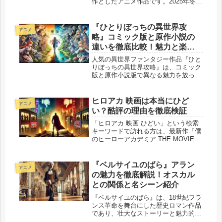
作としたアニメ作品です。2025年冬ア
ニメとして放送開始され、幻想的な世
界観と個性豊かなキャラクターで多く
のファンを魅了しています。その中心
『ひとりぼっちの異世界攻
アニメ
的存在であり、物語の鍵を握る...
略』コミック版と原作小説の
違いを徹底比較！魅力と楽し
み方
人気の異世界ファンタジー作品『ひと
りぼっちの異世界攻略』は、コミック
版と原作小説版で異なる魅力を放って
います。コミック版ではビジュアルで
楽しむアクションシーンやキャラクタ
ーの表情が印象的で、物語に一層の迫
ヒロアカ 映画は本当にひど
アニメ
力を加えています。一方で、原作小説
い？酷評の理由を徹底検証
で...
「ヒロアカ 映画 ひどい」という検索
キーワードで訪れる方は、最新作『僕
のヒーローアカデミア THE MOVIE
ユアネクスト』を視聴し、何かしらの
違和感や失望を感じた方が多いのでは
ないでしょうか。SNSやレビューサイ
『ベルサイユのばら』アラン
アニメ
トには「がっかりした」「...
の魅力を徹底解説！オスカル
との関係と名シーン紹介
『ベルサイユのばら』は、18世紀フラ
ンス革命を舞台にした歴史ロマン作品
であり、壮大なストーリーと魅力的な
キャラクターたちが織り成す名作とし