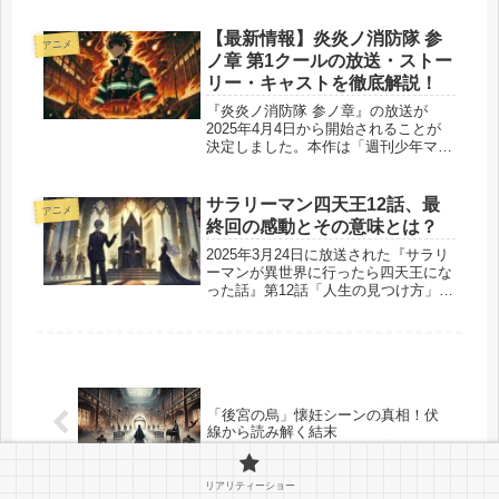
て、今なお多くのファンに愛されてい
ます。その中でも、アラン・ド・ソワ
【最新情報】炎炎ノ消防隊 参
アニメ
ソンは、オスカルを支えた忠実な部
ノ章 第1クールの放送・ストー
下...
リー・キャストを徹底解説！
『炎炎ノ消防隊 参ノ章』の放送が
2025年4月4日から開始されることが
決定しました。本作は「週刊少年マガ
ジン」に連載されていた大久保篤先生
による人気漫画を原作とするアニメ
で、今回の「参ノ章」はその最終章と
サラリーマン四天王12話、最
アニメ
なります。本記事では、第1クールの
終回の感動とその意味とは？
詳...
2025年3月24日に放送された『サラリ
ーマンが異世界に行ったら四天王にな
った話』第12話「人生の見つけ方」
は、シリーズ最終回にふさわしい重厚
なテーマと感動的な展開で、多くの視
聴者の心を打ちました。 この最終話
では、主人公ウチムラが魔王から...
「後宮の烏」懐妊シーンの真相！伏
線から読み解く結末
リアリティーショー