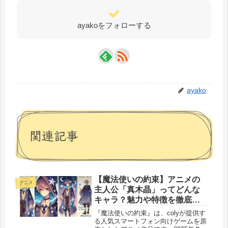
ayakoをフォローする
ayako
関連記事
【魔法使いの約束】アニメの
アニメ
主人公「真木晶」ってどんな
キャラ？魅力や特徴を徹底解
説
『魔法使いの約束』は、colyが提供す
る人気スマートフォン向けゲームを原