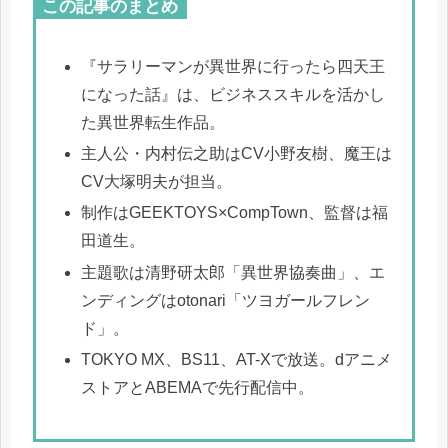
この記事のまとめ
『サラリーマンが異世界に行ったら四天王
になった話』は、ビジネススキルを活かし
た異世界転生作品。
主人公・内村伝之助はCV小野友樹、魔王は
CV大塚明夫が担当。
制作はGEEKTOYS×CompTown、監督は福
田道生。
主題歌は清野研太郎「異世界協奏曲」、エ
ンディングはotonari「ツヨガールフレン
ド」。
TOKYO MX、BS11、AT-Xで放送。dアニメ
ストアとABEMAで先行配信中。