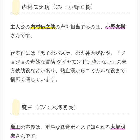
内村伝之助（CV：小野友樹）
主人公の
内村伝之助
の声を担当するのは、
小野友樹
さんです。
代表作には『黒子のバスケ』の火神大我役や、『ジ
ョジョの奇妙な冒険 ダイヤモンドは砕けない』の東
方仗助役などがあり、熱血漢からコミカルな役まで
幅広く演じています。
魔王（CV：大塚明夫）
魔王
の声優は、重厚な低音ボイスで知られる
大塚明
夫
さんです。