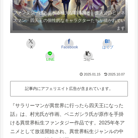
ファンタジー感あふれる壮大な世界観と、主人公のビジネ
スマン、四天王の個性的なキャラクターたちが描かれてい
ます
X
Facebook
はてブ
LINE
コピー
2025.01.15
2025.10.07
記事内にアフェリエイト広告が含まれています。
『サラリーマンが異世界に行ったら四天王になった
話』は、村光氏が作画、ベニガシラ氏が原作を手掛
ける異世界転生ファンタジー作品です。2025年冬ア
ニメとして放送開始され、異世界転生ジャンルの中