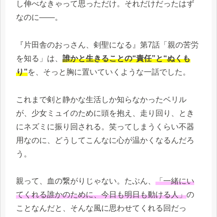
し伸べなきゃって思っただけ。それだけだったはず
なのに——。
『片田舎のおっさん、剣聖になる』第7話「親の苦労
を知る」は、
誰かと生きることの“責任”と“ぬくも
り”
を、そっと胸に置いていくような一話でした。
これまで剣と静かな生活しか知らなかったベリル
が、少女ミュイのために頭を抱え、走り回り、とき
にネズミに振り回される。笑ってしまうくらい不器
用なのに、どうしてこんなに心が温かくなるんだろ
う。
親って、血の繋がりじゃない。たぶん、
「一緒にい
てくれる誰かのために、今日も明日も動ける人」
の
ことなんだと、そんな風に思わせてくれる回だっ