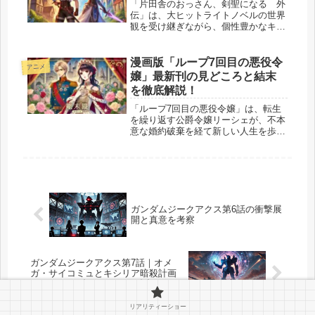
「片田舎のおっさん、剣聖になる 外
伝」は、大ヒットライトノベルの世界
観を受け継ぎながら、個性豊かなキャ
ラクターの成長や新たな物語の広がり
を描いたスピンオフシリーズです。本
作には、剣と魔法が交錯する壮大なフ
漫画版「ループ7回目の悪役令
アニメ
ァンタジー世界を舞台に、ベリル・ガ
嬢」最新刊の見どころと結末
ー...
を徹底解説！
「ループ7回目の悪役令嬢」は、転生
を繰り返す公爵令嬢リーシェが、不本
意な婚約破棄を経て新しい人生を歩む
姿を描く人気漫画です。最新刊では、
彼女の結婚生活や運命に大きな転機が
訪れ、これまでの伏線が多く回収され
る展開が見どころです。 リーシェが
今...
ガンダムジークアクス第6話の衝撃展
開と真意を考察
ガンダムジークアクス第7話｜オメ
ガ・サイコミュとキシリア暗殺計画
──すべてが崩れはじめた“裏切りの
夜”
リアリティーショー