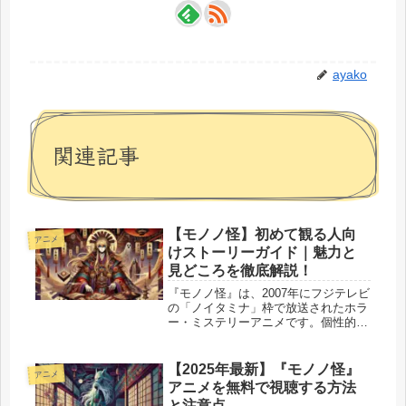
ayako
関連記事
【モノノ怪】初めて観る人向
アニメ
けストーリーガイド｜魅力と
見どころを徹底解説！
『モノノ怪』は、2007年にフジテレビ
の「ノイタミナ」枠で放送されたホラ
ー・ミステリーアニメです。個性的な
美術と独特の演出、そして深い人間ド
ラマが融合し、根強いファンを持つ作
品として知られています。本作の主人
【2025年最新】『モノノ怪』
アニメ
公は、正体不明の薬売り。彼は「モ...
アニメを無料で視聴する方法
と注意点