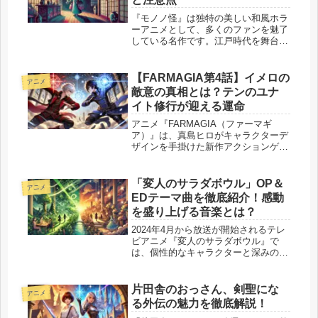
『モノノ怪』は独特の美しい和風ホラ
ーアニメとして、多くのファンを魅了
している名作です。江戸時代を舞台
に、「薬売り」が妖怪を退治する物語
が展開され、ストーリーの奥深さや美
麗なビジュアルが人気の理由となって
【FARMAGIA第4話】イメロの
アニメ
います。そんな『モノノ怪』を無料で
敵意の真相とは？テンのユナ
視聴...
イト修行が迎える運命
アニメ『FARMAGIA（ファーマギ
ア）』は、真島ヒロがキャラクターデ
ザインを手掛けた新作アクションゲー
ムを原作とした作品で、魔界「フェリ
シダ」を舞台に、モンスターと共存し
ながら戦う少年少女たちの成長を描い
「変人のサラダボウル」OP＆
アニメ
ています。第4話「結びつく絆」で
EDテーマ曲を徹底紹介！感動
は...
を盛り上げる音楽とは？
2024年4月から放送が開始されるテレ
ビアニメ『変人のサラダボウル』で
は、個性的なキャラクターと深みのあ
るストーリーを彩る音楽が注目されて
います。 オープニングテーマは和ぬ
かによる新曲「ギフにテッド」、エン
片田舎のおっさん、剣聖にな
アニメ
ディングテーマは名誉伝説の「今晩
る外伝の魅力を徹底解説！
の...