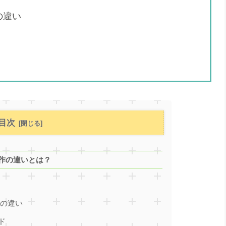
の違い
目次
作の違いとは？
との違い
ド