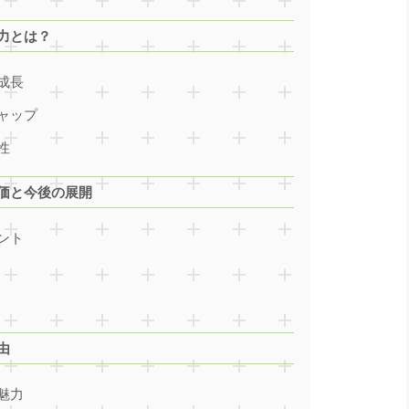
力とは？
成長
ャップ
性
価と今後の展開
ント
由
魅力