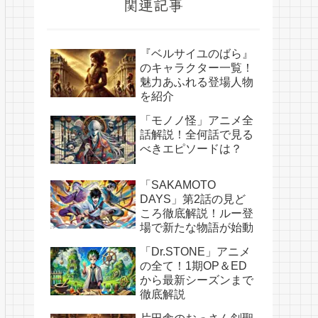
関連記事
『ベルサイユのばら』
のキャラクター一覧！
魅力あふれる登場人物
を紹介
「モノノ怪」アニメ全
話解説！全何話で見る
べきエピソードは？
「SAKAMOTO
DAYS」第2話の見ど
ころ徹底解説！ルー登
場で新たな物語が始動
「Dr.STONE」アニメ
の全て！1期OP＆ED
から最新シーズンまで
徹底解説