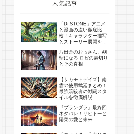
人気記事
「Dr.STONE」アニメ
と漫画の違い徹底比
較！キャラクター描写
とストーリー展開を解
説
片田舎のおっさん、剣
聖になる ロゼの裏切り
とその真相
【サカモトデイズ】南
雲の使用武器まとめ！
最強暗殺者の戦闘スタ
イルを徹底解説
『プランダラ』最終回
ネタバレ！リヒトーと
陽菜の愛と未来