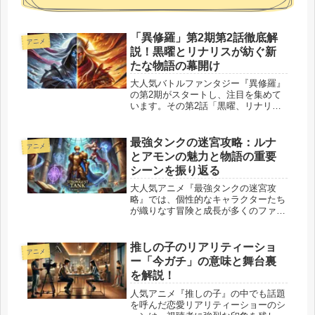
「異修羅」第2期第2話徹底解
アニメ
説！黒曜とリナリスが紡ぐ新
たな物語の幕開け
大人気バトルファンタジー『異修羅』
の第2期がスタートし、注目を集めて
います。その第2話「黒曜、リナリ
ス」は、キャラクター同士の激突がも
たらす物語の新展開が描かれ、多くの
視聴者を引き込んでいます。物語は、
最強タンクの迷宮攻略：ルナ
アニメ
旧リチア新公国での裏切り者の捜索を
とアモンの魅力と物語の重要
軸に...
シーンを振り返る
大人気アニメ『最強タンクの迷宮攻
略』では、個性的なキャラクターたち
が織りなす冒険と成長が多くのファン
を魅了しています。 特にルナとアモ
ンは、物語の中で重要な役割を果たす
キャラクターとして注目されていま
推しの子のリアリティーショ
アニメ
す。 この記事では、彼らの活躍を振
ー「今ガチ」の意味と舞台裏
り返り...
を解説！
人気アニメ『推しの子』の中でも話題
を呼んだ恋愛リアリティーショーのシ