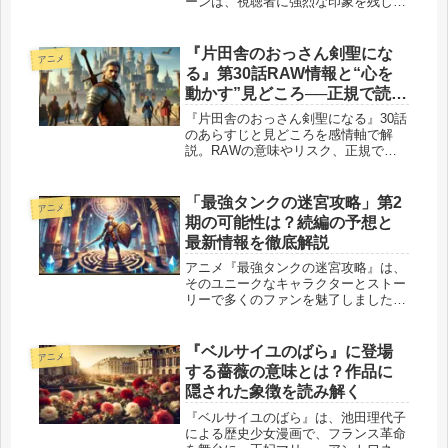
ーンは、視聴者に強烈な印象を残しま
した。 劇中に登場するこの番組の正
式名称は「今からガチ恋始めます」、
通称「今ガチ」。実際のリアリティー
『片田舎のおっさん剣聖にな
アニメ
ショーを彷彿とさせるリアルな人間模
る』第30話RAW情報と“心を
様...
動かす”見どころ──正規で読む
には
『片田舎のおっさん剣聖になる』30話
のあらすじと見どころを感情軸で解
説。RAWの意味やリスク、正規で読
む方法も紹介。
「最強タンクの迷宮攻略」第2
アニメ
期の可能性は？続編の予想と
最新情報を徹底解説
アニメ『最強タンクの迷宮攻略』は、
そのユニークなキャラクターとストー
リーで多くのファンを魅了しました。
第1期が2024年に放送された本作です
が、第2期の制作はあるのでしょう
か？本記事では、「最強タンクの迷宮
『ベルサイユのばら』に登場
アニメ
攻略」第2期の可能性、続編の予
する薔薇の意味とは？作品に
想、...
隠された象徴を読み解く
『ベルサイユのばら』は、池田理代子
による歴史少女漫画で、フランス革命