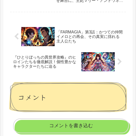
を舞台に、王妃マリー・アントワネッ
トや男装の麗人オスカル・フランソ
ワ・ド・ジャルジェの運命を描いた名
作です。その壮麗なタイトルにある
「薔薇」という言葉は、単なる装飾で
はなく...
「FARMAGIA」第3話：かつての仲間
イメロとの再会、その真実に揺れる
主人公たち
『ひとりぼっちの異世界攻略』のヒ
ロインたちを徹底解説！個性豊かな
キャラクターたちに迫る
コメント
コメントを書き込む