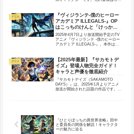
沈着で強さを兼ね備え、弟の銀狼はお
調子者でヘタレながらも、時に頼れる
一面を見せます。この対照的な性格を
『ヴィジランテ-僕のヒーロー
アニメ
持つ二人の関係性が、物語に深み...
アカデミア ILLEGALS-』OP
はこっちのけんと「けっかお
ーらい」！楽曲情報と見どこ
2025年4月7日より放送開始予定のTV
ろを紹介
アニメ『ヴィジランテ -僕のヒーロー
アカデミア ILLEGALS-』。本作は
『僕のヒーローアカデミア』のスピン
オフ作品として、多くのファンから注
目を集めています。そんな本作のオー
【2025年最新】『サカモトデ
アニメ
プニングテーマ（OP）...
イズ』登場人物完全ガイド！
キャラと声優を徹底紹介
『サカモトデイズ（SAKAMOTO
DAYS）』は、2025年1月よりアニメ
放送が開始された話題の作品です。原
作は週刊少年ジャンプで連載中の鈴木
祐斗先生によるアクションコメディ
で、元・伝説の殺し屋が平和な日常を
守るために戦うストーリーが魅力...
『ひとりぼっちの異世界攻略』田中
と委員長の関係を解説！キャラクタ
ーの魅力に迫る