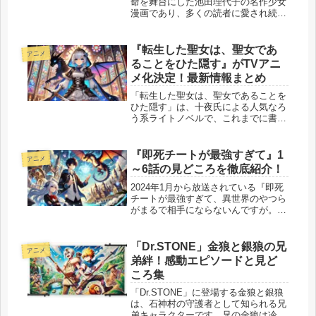
命を舞台にした池田理代子の名作少女
漫画であり、多くの読者に愛され続け
ています。主人公オスカル・フランソ
ワ・ド・ジャルジェやマリー・アント
ワネットに焦点が当てられがちです
『転生した聖女は、聖女であ
アニメ
が、作品の中には彼らを取り巻く魅力
ることをひた隠す』がTVアニ
的な...
メ化決定！最新情報まとめ
「転生した聖女は、聖女であることを
ひた隠す」は、十夜氏による人気なろ
う系ライトノベルで、これまでに書籍
化やコミカライズを果たし、多くのフ
ァンを魅了してきました。そしてつい
に、待望のTVアニメ化が決定しまし
『即死チートが最強すぎて』1
アニメ
た！本作は、剣の才能がないとされな
～6話の見どころを徹底紹介！
が...
2024年1月から放送されている『即死
チートが最強すぎて、異世界のやつら
がまるで相手にならないんですが。』
は、異世界で最強のチート能力を持つ
主人公・高遠夜霧が活躍する話題作で
す。 夜霧の圧倒的な力と、彼を取り
「Dr.STONE」金狼と銀狼の兄
アニメ
巻く異世界の住人たちとの衝突が見...
弟絆！感動エピソードと見ど
ころ集
「Dr.STONE」に登場する金狼と銀狼
は、石神村の守護者として知られる兄
弟キャラクターです。兄の金狼は冷静