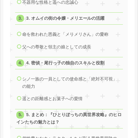
不器用な性格と遥への忠誠心
3. オムイの街の令嬢・メリエールの活躍
命を救われた恩義と「メリメリさん」の愛称
父への尊敬と領主の娘としての成長
4. 密偵・尾行っ子の独自のスキルと役割
シノ一族の一員としての使命感と「絶対不可視」
の能力
遥との距離感とお菓子への愛情
5. まとめ：『ひとりぼっちの異世界攻略』のヒロ
インたちの魅力とは？