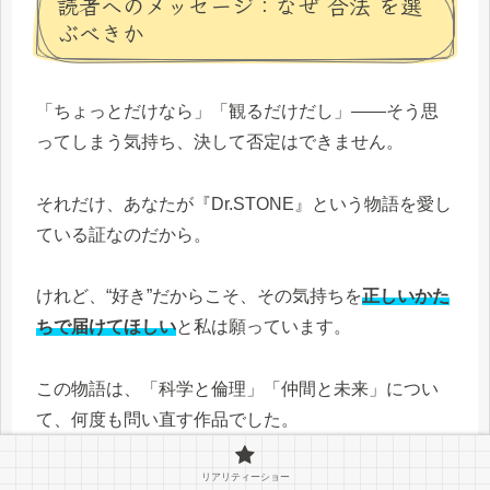
読者へのメッセージ：なぜ“合法”を選
ぶべきか
「ちょっとだけなら」「観るだけだし」——そう思
ってしまう気持ち、決して否定はできません。
それだけ、あなたが『Dr.STONE』という物語を愛し
ている証なのだから。
けれど、“好き”だからこそ、その気持ちを
正しいかた
ちで届けてほしい
と私は願っています。
この物語は、「科学と倫理」「仲間と未来」につい
て、何度も問い直す作品でした。
リアリティーショー
だからこそ、
私たちが“どんなふうに観るか”という