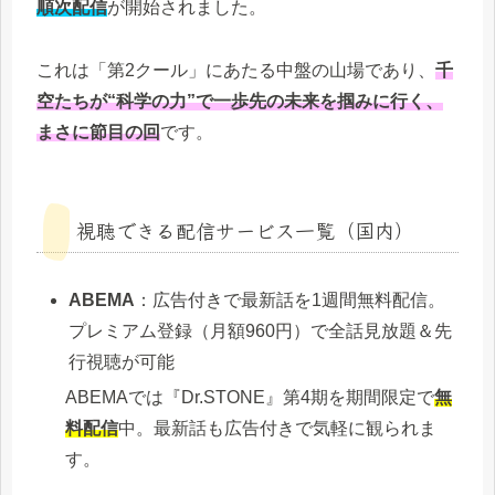
順次配信
が開始されました。
これは「第2クール」にあたる中盤の山場であり、
千
空たちが“科学の力”で一歩先の未来を掴みに行く、
まさに節目の回
です。
視聴できる配信サービス一覧（国内）
ABEMA
：広告付きで最新話を1週間無料配信。
プレミアム登録（月額960円）で全話見放題＆先
行視聴が可能
ABEMAでは『Dr.STONE』第4期を期間限定で
無
料配信
中。最新話も広告付きで気軽に観られま
す。