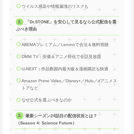
ウイルス感染や情報漏洩のリスクも
「Dr.STONE」を安心して見るなら公式配信を選
ぶべき理由
ABEMAプレミアム／Leminoで合法＆無料視聴
DMM TV：安価＆アニメ特化で全話見放題
U‑NEXT：作品数国内最大級＆漫画購読も快適
Amazon Prime Video／Disney+／Hulu／dアニメス
トアなど
なぜ公式を選ぶべきなのか
最新シーズン24話目の配信状況とは？
（Season 4: Science Future）