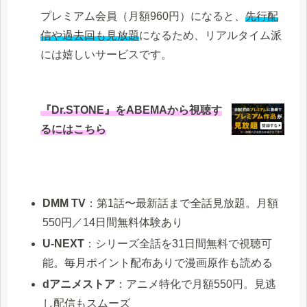
プレミアム会員（月額960円）になると、
先行配
信や過去回も見放題
になるため、リアルタイム派
には嬉しいサービスです。
『Dr.STONE』をABEMAから視聴す
るにはこちら
DMM TV
：第1話〜最新話まで全話見放題。月額
550円／14日間無料体験あり
U‑NEXT
：シリーズ全話を31日間無料で視聴可
能。毎月ポイント配布ありで漫画原作も読める
dアニメストア
：アニメ特化で月額550円。見逃
し配信もスムーズ