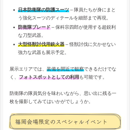
日本防衛隊の防護スーツ
– 隊員たちが身にまと
う強化スーツのディテールを細部まで再現。
防衛隊ブレード
– 保科宗四郎が使用する超鋭利
な刀型武器。
大型怪獣討伐用銃火器
– 怪獣討伐に欠かせない
強力な武器も展示予定。
展示エリアでは、
装備を間近で観察
できるだけでな
く、
フォトスポットとしての利用
も可能です。
防衛隊の隊員気分を味わいながら、思い出に残る一
枚を撮影してみてはいかがでしょうか。
福岡会場限定のスペシャルイベント