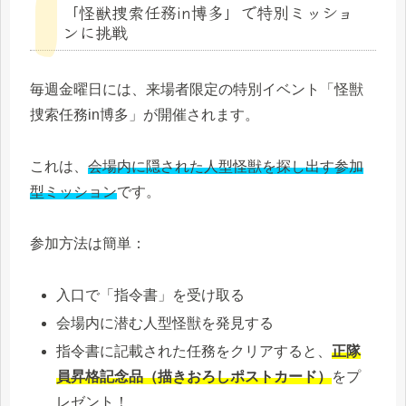
「怪獣捜索任務in博多」で特別ミッショ
ンに挑戦
毎週金曜日には、来場者限定の特別イベント「怪獣
捜索任務in博多」が開催されます。
これは、
会場内に隠された人型怪獣を探し出す参加
型ミッション
です。
参加方法は簡単：
入口で「指令書」を受け取る
会場内に潜む人型怪獣を発見する
指令書に記載された任務をクリアすると、
正隊
員昇格記念品（描きおろしポストカード）
をプ
レゼント！