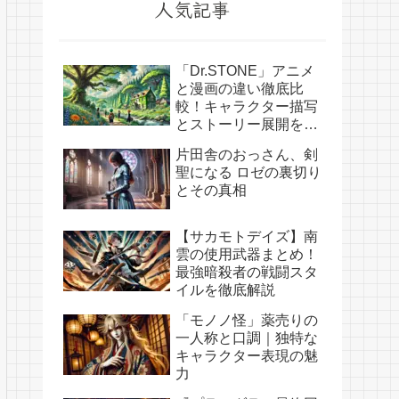
人気記事
「Dr.STONE」アニメ
と漫画の違い徹底比
較！キャラクター描写
とストーリー展開を解
説
片田舎のおっさん、剣
聖になる ロゼの裏切り
とその真相
【サカモトデイズ】南
雲の使用武器まとめ！
最強暗殺者の戦闘スタ
イルを徹底解説
「モノノ怪」薬売りの
一人称と口調｜独特な
キャラクター表現の魅
力