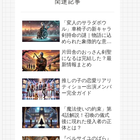
関連記事
「変人のサラダボウ
ル」車椅子の新キャラ
剣持命の謎｜物語に込
められた象徴的な意味
とは？
片田舎のおっさん剣聖
になるは完結した？最
新情報まとめ
推しの子の恋愛リアリ
ティショー出演メンバ
ー完全ガイド
「魔法使いの約束」第
4話解説！召喚の儀式
後に現れた侵入者の正
体とは？
『ベルサイユのばら』