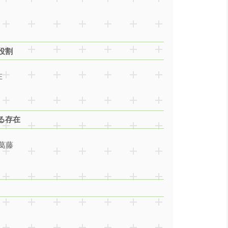
役割
在
る存在
葛藤