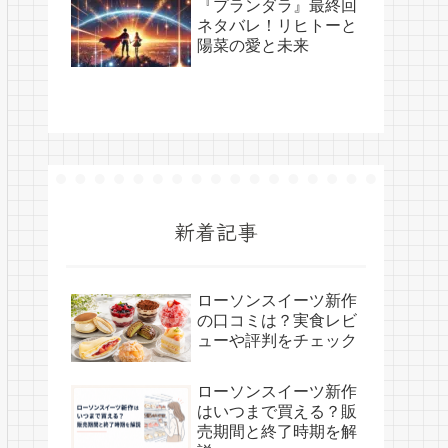
『プランダラ』最終回
ネタバレ！リヒトーと
陽菜の愛と未来
新着記事
ローソンスイーツ新作
の口コミは？実食レビ
ューや評判をチェック
ローソンスイーツ新作
はいつまで買える？販
売期間と終了時期を解