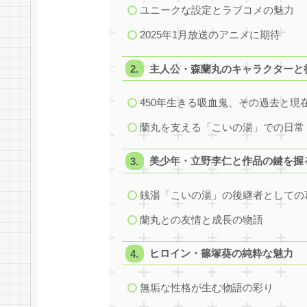
ユニークな設定とラブコメの魅力
2025年1月放送のアニメに期待
主人公・森蘭丸のキャラクターと
450年生きる吸血鬼、その過去と現
蘭丸を支える「こいの湯」での日常
美少年・立野李仁と作品の鍵を握
銭湯「こいの湯」の後継者としての
蘭丸との友情と成長の物語
ヒロイン・篠塚葵の純粋な魅力
無垢な性格が生む物語の彩り