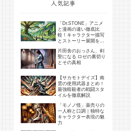
人気記事
「Dr.STONE」アニメ
と漫画の違い徹底比
較！キャラクター描写
とストーリー展開を解
説
片田舎のおっさん、剣
聖になる ロゼの裏切り
とその真相
【サカモトデイズ】南
雲の使用武器まとめ！
最強暗殺者の戦闘スタ
イルを徹底解説
「モノノ怪」薬売りの
一人称と口調｜独特な
キャラクター表現の魅
力