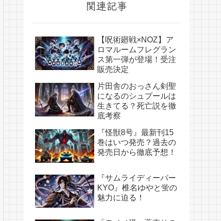
関連記事
【呪術廻戦×NOZ】ア
ロマルームフレグラン
ス第一弾が登場！受注
販売決定
片田舎のおっさん剣聖
になるのシュプールは
生きてる？死亡説を徹
底考察
『怪獣8号』最新刊15
巻はいつ発売？過去の
発売日から徹底予想！
『サムライディーパー
KYO』椎名ゆやと蛍の
魅力に迫る！