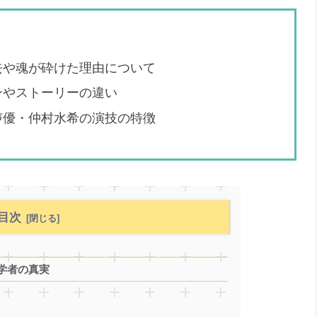
去や魂が砕けた理由について
ンやストーリーの違い
声優・仲村水希の演技の特徴
目次
学者の真実