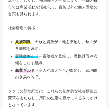
流です。しかし、領地経営の発展により、一部の都
市では商業活動が活発化し、貴族以外の商人階級の
台頭も見られます。
社会構造の特徴：
貴族制度
– 王族と貴族が土地を支配し、領主が
各地域を統治。
冒険者ギルド
– 冒険者が登録し、魔物討伐や依
頼をこなす組織。
商業ギルド
– 商人や職人たちが加盟し、領地間
の交易を管理。
タクミの領地経営は、これらの伝統的な社会構造に
変革をもたらし、庶民の生活を豊かにするきっかけ
となっています。