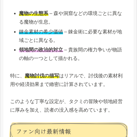
魔物の生態系
– 森や洞窟などの環境ごとに異な
る魔物が生息。
錬金素材の希少価値
– 錬金術に必要な素材が地
域ごとに異なる。
領地間の政治的対立
– 貴族間の権力争いが物語
の軸の一つとして描かれる。
特に、
魔物討伐の描写
はリアルで、討伐後の素材利
用や経済効果まで緻密に計算されています。
このような丁寧な設定が、タクミの冒険や領地経営
に厚みを加え、読者の没入感を高めています。
ファン向け最新情報