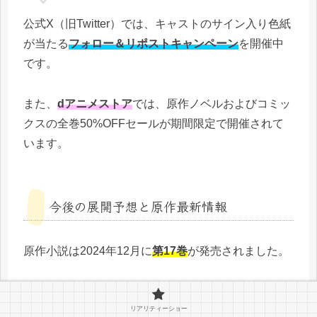
公式X（旧Twitter）では、キャストのサイン入り色紙
が当たる
フォロー＆リポストキャンペーン
を開催中
です。
また、
dアニメストア
では、原作ノベルおよびコミッ
クスの全巻50%OFFセールが期間限定で開催されて
います。
今後の展開予想と原作最新情報
原作小説は2024年12月に
第17巻
が発売されました。
物語はクライマックスへと向かっており、タクミの
領地がさらに拡大し、
新たな敵勢力との対立
が描か
リアリティーショー