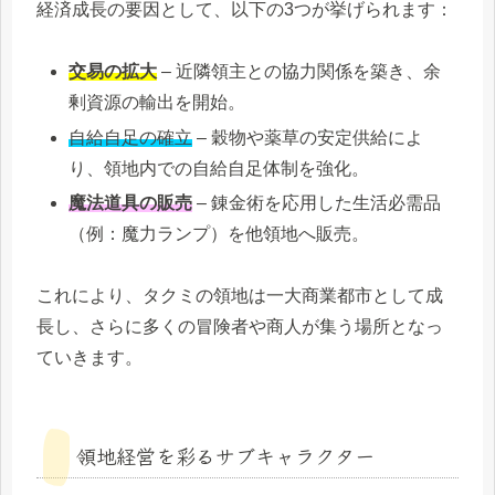
経済成長の要因として、以下の3つが挙げられます：
交易の拡大
– 近隣領主との協力関係を築き、余
剰資源の輸出を開始。
自給自足の確立
– 穀物や薬草の安定供給によ
り、領地内での自給自足体制を強化。
魔法道具の販売
– 錬金術を応用した生活必需品
（例：魔力ランプ）を他領地へ販売。
これにより、タクミの領地は一大商業都市として成
長し、さらに多くの冒険者や商人が集う場所となっ
ていきます。
領地経営を彩るサブキャラクター