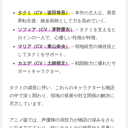
タクミ（CV：坂田将吾）
– 本作の主人公。異世
界転生後、錬金術師として力を高めていく。
ソフィア（CV：茅野愛衣）
– タクミを支えるヒ
ロインの一人で、心優しい性格が特徴。
マリア（CV：東山奈央）
– 領地経営の補佐役と
してタクミをサポート。
カエデ（CV：土師亜文）
– 戦闘能力に優れたサ
ポートキャラクター。
タクミの成長に伴い、これらのキャラクターも物語
の中で深く関わり、領地の発展や対立関係の解決に
尽力しています。
アニメ版では、声優陣の演技力が物語の深みをさら
に引き立てており、特にタクミの心情変化を見事に