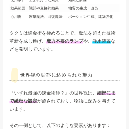
効果範囲
戦闘や直接的効果
物質の生成・改良
応用例
攻撃魔法、回復魔法
ポーション生成、建築強化
タクミは錬金術を極めることで、魔法を超えた技術
革新を成し遂げ、
魔力不要のランプ
や、
浄水装置
な
どを発明しています。
世界観の細部に込められた魅力
『いずれ最強の錬金術師？』の世界観は、
細部にま
で緻密な設定
が施されており、物語に深みを与えて
います。
その一例として、以下のような要素があります：