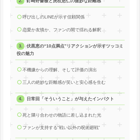
釘崎野薔薇と虎杖悠仁の微妙な距離感
呼び出しのLINEが示す信頼関係
恋愛か友情か、ファンの間で揺れる解釈
伏黒恵の“10点満点”リアクションが示すツッコミ
役の魅力
不機嫌からの理解、そして評価の演出
三人の絶妙な距離感が笑いと安心感を生む
日常回「そういうこと」が与えたインパクト
死と隣り合わせの物語に差し込まれた光
ファンが支持する“戦い以外の呪術廻戦”