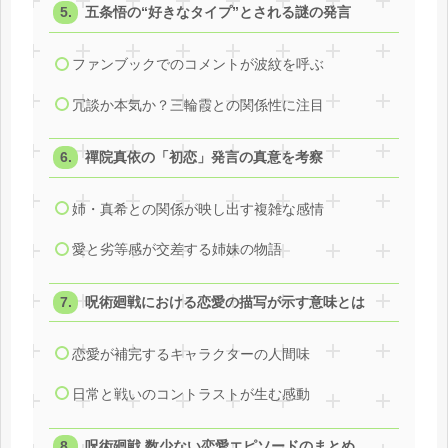
五条悟の“好きなタイプ”とされる謎の発言
ファンブックでのコメントが波紋を呼ぶ
冗談か本気か？三輪霞との関係性に注目
禪院真依の「初恋」発言の真意を考察
姉・真希との関係が映し出す複雑な感情
愛と劣等感が交差する姉妹の物語
呪術廻戦における恋愛の描写が示す意味とは
恋愛が補完するキャラクターの人間味
日常と戦いのコントラストが生む感動
呪術廻戦 数少ない恋愛エピソードのまとめ