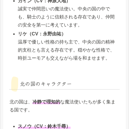
カイン（CV：神原大地）
誠実で仲間思いの魔法使い。中央の国の中で
も、騎士のように信頼される存在であり、仲間
の安全を第一に考えています。
リケ（CV：永野由祐）
温厚で優しい性格の持ち主で、中央の国の精神
的支柱とも言える存在です。穏やかな性格で、
時折ユーモアも交えながら場を和ませます。
北の国のキャラクター
北の国は、
冷静で理知的
な魔法使いたちが多く集ま
る国です。
スノウ（CV：鈴木千尋）