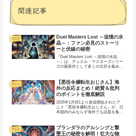
関連記事
Duel Masters Lost ～追憶の水
アニメ
晶～：ファン必見のストーリ
ーと伏線の秘密
『Duel Masters Lost ～追憶の水晶
～』は、デュエル・マスターズシリー
ズの最新作として多くの注目を集めて
います。記憶を失った主人公・斬札ウ
ィンと、彼を取り巻く謎めいたキャラ
クターたちが繰り広げる物語は、これ
【悪役令嬢転生おじさん】海
アニメ
までのシリーズとは一...
外の反応まとめ！絶賛＆批判
のポイントを徹底解説
2025年1月9日より放送開始されたア
ニメ『悪役令嬢転生おじさん』が、日
本国内のみならず海外でも話題を集め
ています。 この作品は、52歳の公務
員男性が乙女ゲームの悪役令嬢として
異世界転生するという独特の設定が特
プランダラのアルシングと撃
アニメ
徴です。 海外ファンの反応もさ...
墜王の秘密を解明！壮大な物