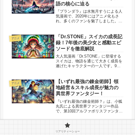
語の核心に迫る
『プランダラ』は水無月すうによる人
気漫画で、2020年にはアニメ化もさ
れ、多くのファンを魅了しました。
物語の鍵となる「アルシング」と「撃
墜王」は、壮大な設定と深いストーリ
ーの中心に位置しています。 今回
「Dr.STONE」スイカの成長記
アニメ
は、これらの要素の謎に迫りながら、
録！7年後の美少女と感動エピ
『...
ソードを徹底解説
大人気漫画「Dr.STONE」に登場する
スイカは、物語を通じて大きく成長を
遂げたキャラクターの一人です。9歳
の少女として登場した彼女は、その特
徴的なスイカの被り物で知られていま
した。しかし、物語のクライマックス
【いずれ最強の錬金術師】領
アニメ
では16歳の美しい女性へと成長...
地経営＆スキル成長が魅力の
異世界ファンタジー！
『いずれ最強の錬金術師？』は、小狐
丸氏による異世界ファンタジー作品
で、第10回アルファポリスファンタジ
ー小説大賞で読者賞を受賞し、累計発
行部数100万部を突破した大人気作品
です。本作は異世界転生した主人公タ
『即死チートが最強すぎて』
アニメ
クミが、錬金術のスキルを駆使して
リアリティーショー
14巻・15巻のネタバレ！驚き