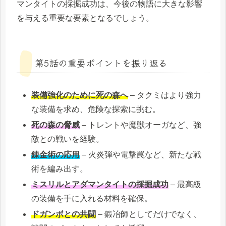
マンタイトの採掘成功は、今後の物語に大きな影響
を与える重要な要素となるでしょう。
第5話の重要ポイントを振り返る
装備強化のために死の森へ
– タクミはより強力
な装備を求め、危険な探索に挑む。
死の森の脅威
– トレントや魔獣オーガなど、強
敵との戦いを経験。
錬金術の応用
– 火炎弾や電撃罠など、新たな戦
術を編み出す。
ミスリルとアダマンタイトの採掘成功
– 最高級
の装備を手に入れる材料を確保。
ドガンボとの共闘
– 鍛冶師としてだけでなく、