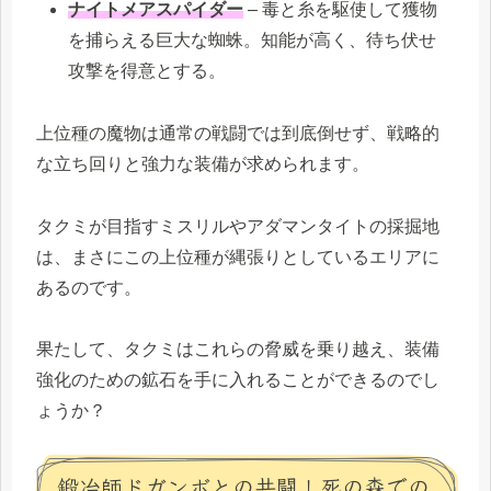
ナイトメアスパイダー
– 毒と糸を駆使して獲物
を捕らえる巨大な蜘蛛。知能が高く、待ち伏せ
攻撃を得意とする。
上位種の魔物は通常の戦闘では到底倒せず、戦略的
な立ち回りと強力な装備が求められます。
タクミが目指すミスリルやアダマンタイトの採掘地
は、まさにこの上位種が縄張りとしているエリアに
あるのです。
果たして、タクミはこれらの脅威を乗り越え、装備
強化のための鉱石を手に入れることができるのでし
ょうか？
鍛冶師ドガンボとの共闘！死の森での