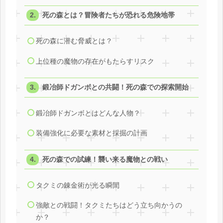
死の森とは？冒険者たちが恐れる危険地帯
死の森に潜む脅威とは？
上位種の魔物の存在がもたらすリスク
鍛冶師ドガンボとの共闘！死の森での探索開始
鍛冶師ドガンボとはどんな人物？
装備強化に必要な素材と採掘の計画
死の森での試練！襲い来る魔物との戦い
タクミの錬金術が光る瞬間
強敵との戦闘！タクミたちはどう立ち向かうの
か？