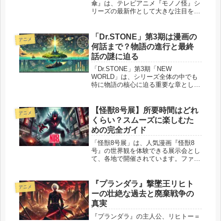
傘』は、テレビアニメ『モノノ怪』シ
リーズの最新作として大きな注目を集
めました。独特の浮世絵風のビジュア
ルや哲学的なテーマが魅力の本作です
が、その評価は賛否両論に分かれてい
「Dr.STONE」第3期は漫画の
アニメ
ます。 「映像美が圧巻で芸術的」
何話まで？物語の進行と最終
と...
話の謎に迫る
「Dr.STONE」第3期「NEW
WORLD」は、シリーズ全体の中でも
特に物語の核心に迫る重要な章として
注目を集めています。今回のアニメ化
では、千空たちが石化現象の謎を追う
ために挑む「宝島編」が中心に描かれ
【怪獣8号展】所要時間はどれ
アニメ
ました。このエピソードは原作漫画...
くらい？スムーズに楽しむた
めの完全ガイド
「怪獣8号展」は、人気漫画『怪獣8
号』の世界観を体験できる展示会とし
て、各地で開催されています。ファン
ならずとも楽しめる充実した内容が特
徴ですが、混雑する時間帯を避けるに
はどうすればいいのか、どれくらいの
『プランダラ』撃墜王リヒト
アニメ
時間を確保しておくべきなのか、気に
ーの壮絶な過去と廃棄戦争の
な...
真実
『プランダラ』の主人公、リヒトー＝