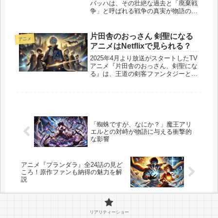
バッハは、その壮絶な過去と「廃棄戦
争」と呼ばれる戦争の真実が物語の核
心を成しています。 彼の正体は300年
前に戦争を終結させた撃墜王のリーダ
ーであり、その背景には数多くの犠牲
片田舎のおっさん 剣聖になる
アニメ
と葛藤が存在します。 この記事で...
アニメはNetflixで見られる？
2025年4月より放送がスタートしたTV
アニメ『片田舎のおっさん、剣聖にな
る』は、王道の剣客ファンタジーとし
て多くの視聴者から注目を集めていま
す。「片田舎 の おっさん 剣 聖 に な
る アニメ netflix」「片田舎 の おっさ
ん 剣 ...
「蜘蛛ですが、なにか？」魔王アリ
エルとの対峙が物語に与える衝撃的
な影響
アニメ『プランダラ』全24話の見ど
ころ！原作ファンも納得の魅力を解
説
リアリティーショー