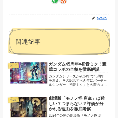
ayako
関連記事
ガンダム45周年×初音ミク！豪
アニメ
華コラボの全貌を徹底解説
ガンダムシリーズが2024年で45周年
を迎え、その記念すべき年にバーチャ
ルシンガー「初音ミク」との夢のコラ
ボレーションが実現しました。このス
ペシャルプロジェクトでは、音楽、イ
ラスト、ゲーム、グッズなど、多岐に
劇場版「モノノ怪 唐傘」は難
アニメ
わたるコラボ企画が展開され、ガン...
しい？つまらない？評価が分
かれる理由を徹底考察
2024年公開の劇場版『モノノ怪 唐