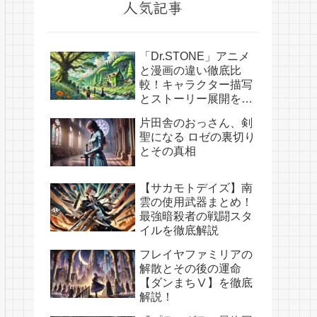
人気記事
「Dr.STONE」アニメ
と漫画の違い徹底比
較！キャラクター描写
とストーリー展開を解
説
片田舎のおっさん、剣
聖になる ロゼの裏切り
とその真相
【サカモトデイズ】南
雲の使用武器まとめ！
最強暗殺者の戦闘スタ
イルを徹底解説
フレイヤファミリアの
解散とその後の運命
【ダンまちⅤ】を徹底
解説！