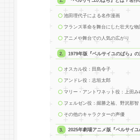
『ベルサイユのばら』とは？名作
池田理代子による名作漫画
フランス革命を舞台にした壮大な物
アニメや舞台での人気の広がり
1979年版『ベルサイユのばら』
オスカル役：田島令子
アンドレ役：志垣太郎
マリー・アントワネット役：上田み
フェルゼン役：堀勝之祐、野沢那智
その他のキャラクターの声優
2025年劇場アニメ版『ベルサイ