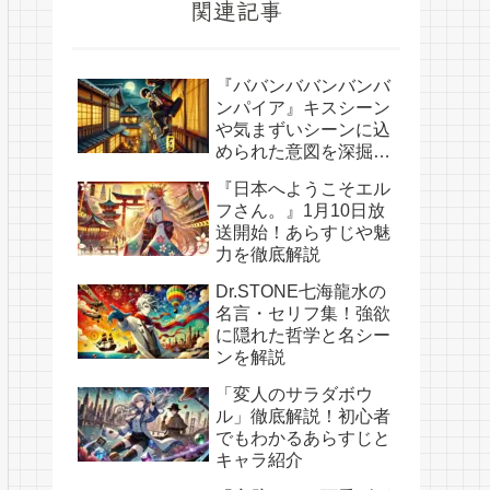
関連記事
『ババンババンバンバ
ンパイア』キスシーン
や気まずいシーンに込
められた意図を深掘
り！
『日本へようこそエル
フさん。』1月10日放
送開始！あらすじや魅
力を徹底解説
Dr.STONE七海龍水の
名言・セリフ集！強欲
に隠れた哲学と名シー
ンを解説
「変人のサラダボウ
ル」徹底解説！初心者
でもわかるあらすじと
キャラ紹介