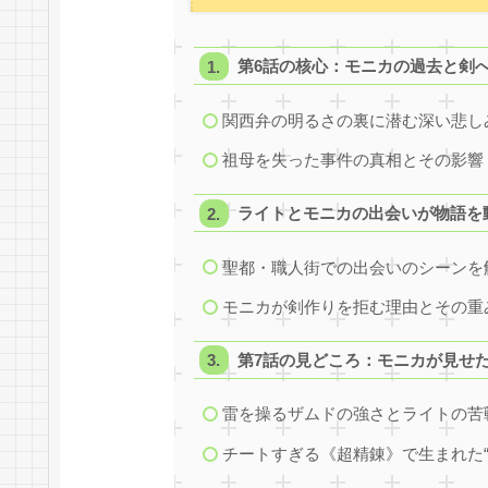
第6話の核心：モニカの過去と剣
関西弁の明るさの裏に潜む深い悲し
祖母を失った事件の真相とその影響
ライトとモニカの出会いが物語を
聖都・職人街での出会いのシーンを
モニカが剣作りを拒む理由とその重
第7話の見どころ：モニカが見せ
雷を操るザムドの強さとライトの苦
チートすぎる《超精錬》で生まれた“