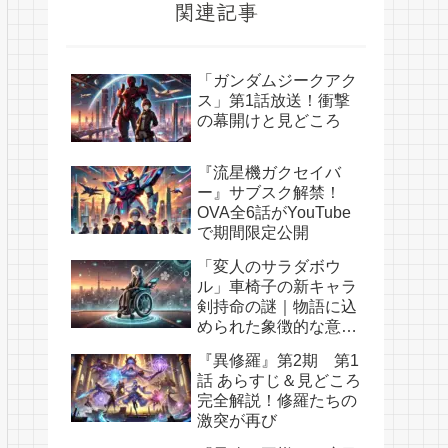
関連記事
「ガンダムジークアク
ス」第1話放送！衝撃
の幕開けと見どころ
『流星機ガクセイバ
ー』サブスク解禁！
OVA全6話がYouTube
で期間限定公開
「変人のサラダボウ
ル」車椅子の新キャラ
剣持命の謎｜物語に込
められた象徴的な意味
とは？
『異修羅』第2期 第1
話 あらすじ＆見どころ
完全解説！修羅たちの
激突が再び