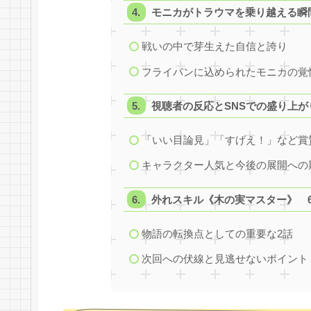
モニカがトラウマを乗り越える瞬
戦いの中で芽生えた自信と誇り
フライパンに込められたモニカの覚
視聴者の反応とSNSでの盛り上が
「いい目論見」「すげえ！」など賞
キャラクター人気と今後の展開への
外れスキル《木の実マスター》 6
物語の転換点としての重要な2話
次回への伏線と見逃せないポイント