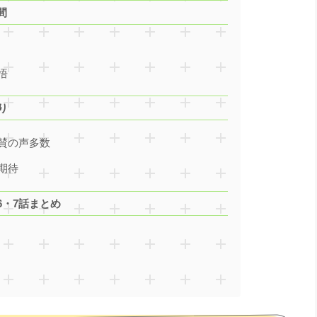
間
悟
り
賛の声多数
期待
・7話まとめ