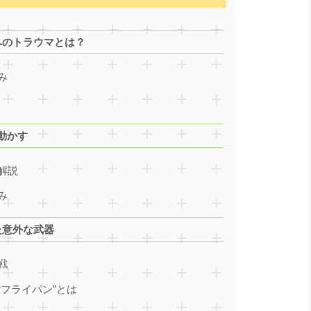
へのトラウマとは？
み
動かす
解説
み
た意外な武器
戦
フライパン”とは