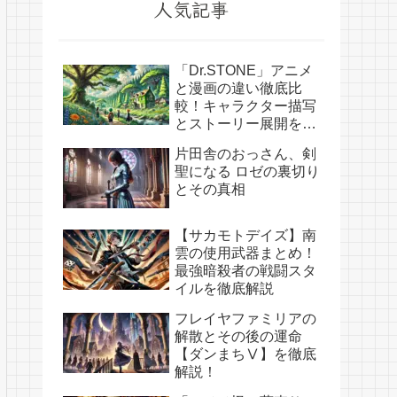
人気記事
「Dr.STONE」アニメ
と漫画の違い徹底比
較！キャラクター描写
とストーリー展開を解
説
片田舎のおっさん、剣
聖になる ロゼの裏切り
とその真相
【サカモトデイズ】南
雲の使用武器まとめ！
最強暗殺者の戦闘スタ
イルを徹底解説
フレイヤファミリアの
解散とその後の運命
【ダンまちⅤ】を徹底
解説！