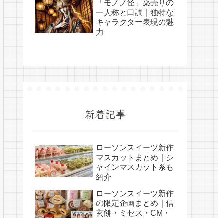
「モノノ怪」薬売りの
一人称と口調｜独特な
キャラクター表現の魅
力
新着記事
ローソンスイーツ新作
マスカットまとめ｜シ
ャインマスカット系も
紹介
ローソンスイーツ新作
の限定企画まとめ｜信
玄餅・ミセス・CM・