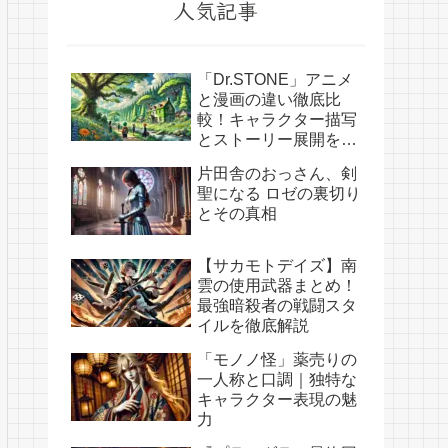
人気記事
「Dr.STONE」アニメ
と漫画の違い徹底比
較！キャラクター描写
とストーリー展開を解
説
片田舎のおっさん、剣
聖になる ロゼの裏切り
とその真相
【サカモトデイズ】南
雲の使用武器まとめ！
最強暗殺者の戦闘スタ
イルを徹底解説
「モノノ怪」薬売りの
一人称と口調｜独特な
キャラクター表現の魅
力