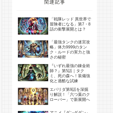
関連記事
「戦隊レッド 異世界で
冒険者になる」第7・8
話の衝撃展開とは？
「最強タンクの迷宮攻
略」体力9999のタン
ク・ルードの実力と強
さの秘密
『いずれ最強の錬金術
師？』第5話｜タク
ミ、死の森へ！装備強
化と過酷な試練
エパリダ第9話を深掘
り解説！「六つ葉のク
ローバー」で新展開へ
アニメ『ダンダダン』