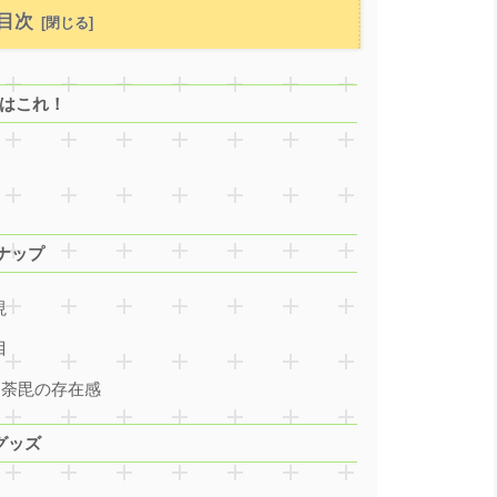
目次
品はこれ！
ナップ
現
目
・荼毘の存在感
グッズ