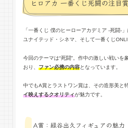
ヒロアカ 一番くじ死闘の注目
「一番くじ 僕のヒーローアカデミア -死闘-」
ユナイテッド・シネマ、そして一番くじONL
今回のテーマは“死闘”。作中の激しい戦いを
おり、
ファン必携の内容
となっています。
中でもA賞とラストワン賞は、その造形美と
イ映えするクオリティ
が魅力です。
A賞：緑谷出久フィギュアの魅力