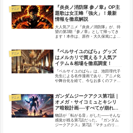
8話では、主人公リアムが支配下にあ
った地を解放し、真の王として国を築
『炎炎ノ消防隊 参ノ章』OP主
アニメ
き始めるという成長が鮮明に描かれま
題歌は女王蜂「強火」！最新
す...
情報を徹底解説
大人気アニメ『炎炎ノ消防隊』が、待
望の第3期『参ノ章』として帰ってき
ます！本作は、原作・大久保篤による
灼熱のダークファンタジーであり、特
殊消防隊の活躍と壮絶なバトルが魅力
の作品です。今回の第3期は、分割2ク
『ベルサイユのばら』グッズ
アニメ
ールで放送され、第1クールは202...
はメルカリで買える？人気ア
イテム＆相場を徹底調査！
『ベルサイユのばら』は、池田理代子
先生による名作漫画であり、アニメ化
や舞台化を経て、今なお多くのファン
に愛され続けています。その人気はグ
ッズ市場にも及び、多種多様なアイテ
ムが販売されています。しかし、公式
ガンダムジークアクス第7話｜
アニメ
ショップやイベント限定で販売された
オメガ・サイコミュとキシリ
グ...
ア暗殺計画──すべてが崩れは
じめた“裏切りの夜”
物語が「転がる音」がした――そんな
感覚が残る第7話だった。『ガンダム
ジークアクス』第7話「マチュのリベ
リオン」。タイトルだけでも、不穏