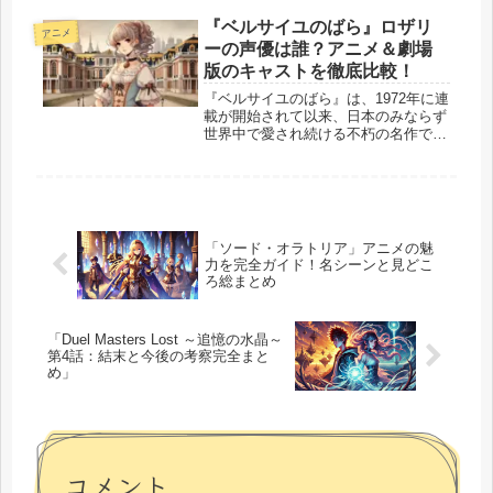
で、どこか悲しい響きを持っている。
この一話で、私たちは「信じていたも
『ベルサイユのばら』ロザリ
アニメ
のが裏切られる痛み」と、「裏切るこ
ーの声優は誰？アニメ＆劇場
とで...
版のキャストを徹底比較！
『ベルサイユのばら』は、1972年に連
載が開始されて以来、日本のみならず
世界中で愛され続ける不朽の名作で
す。フランス革命を舞台に、愛と運命
に翻弄されるキャラクターたちのドラ
マチックな人生が描かれ、多くの読
者・視聴者を魅了してきました。
197...
「ソード・オラトリア」アニメの魅
力を完全ガイド！名シーンと見どこ
ろ総まとめ
「Duel Masters Lost ～追憶の水晶～
第4話：結末と今後の考察完全まと
め」
コメント