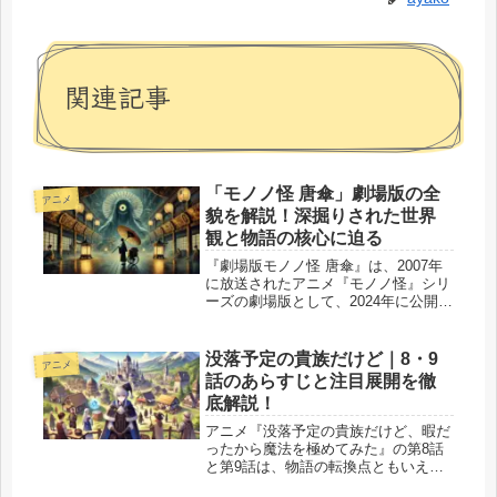
関連記事
「モノノ怪 唐傘」劇場版の全
アニメ
貌を解説！深掘りされた世界
観と物語の核心に迫る
『劇場版モノノ怪 唐傘』は、2007年
に放送されたアニメ『モノノ怪』シリ
ーズの劇場版として、2024年に公開さ
れた作品です。独特の映像美、ミステ
リアスなストーリー、深いテーマ性が
話題を呼び、ファンの間で高い評価を
没落予定の貴族だけど｜8・9
アニメ
得ています。本作の舞台は、男...
話のあらすじと注目展開を徹
底解説！
アニメ『没落予定の貴族だけど、暇だ
ったから魔法を極めてみた』の第8話
と第9話は、物語の転換点ともいえる
重要なエピソードが描かれました。第